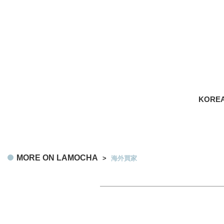
KOREA
MORE ON LAMOCHA
>
海外買家