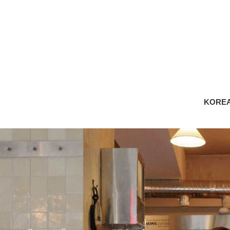
KOREA