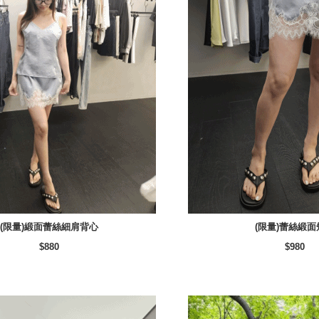
(限量)緞面蕾絲細肩背心
(限量)蕾絲緞面
$880
$980