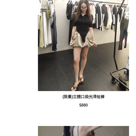
(限量)立體口袋光澤短褲
$880