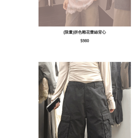
(限量)拼色雕花蕾絲背心
$980