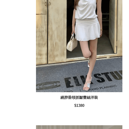
繞脖垂領抓皺蕾絲洋裝
$1380