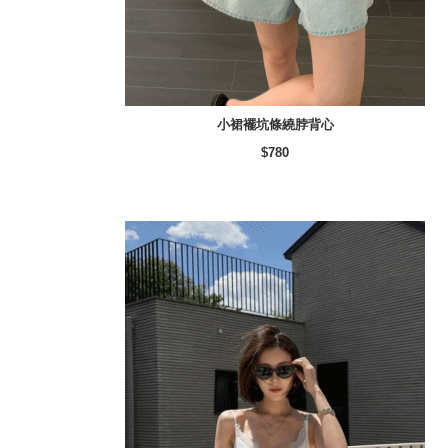
小裙襬坑條繞脖背心
$780