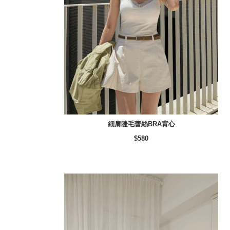
細肩睫毛蕾絲BRA背心
$580