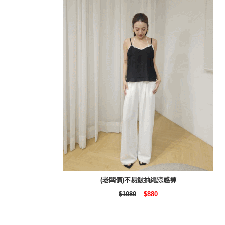
(老闆價)不易皺抽繩涼感褲
$1080
$880