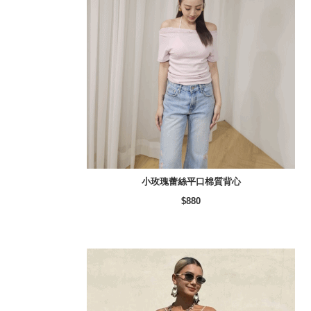
小玫瑰蕾絲平口棉質背心
$880