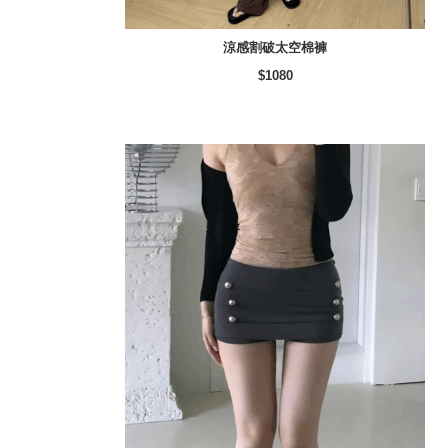
涼感割破太空棉褲
$1080