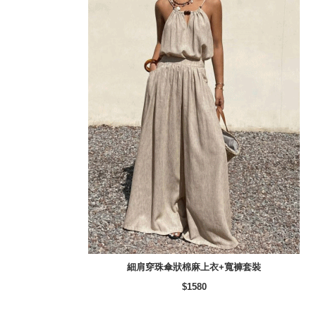
細肩穿珠傘狀棉麻上衣+寬褲套裝
$1580