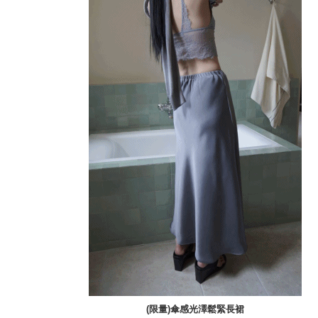
(限量)傘感光澤鬆緊長裙