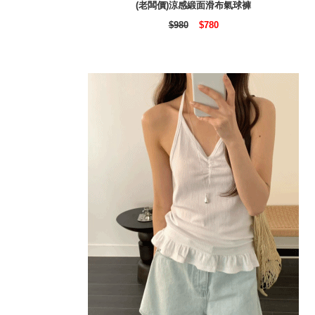
(老闆價)涼感緞面滑布氣球褲
$980
$780