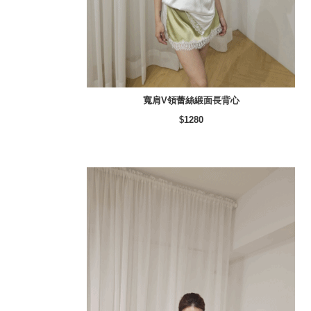
寬肩V領蕾絲緞面長背心
$1280