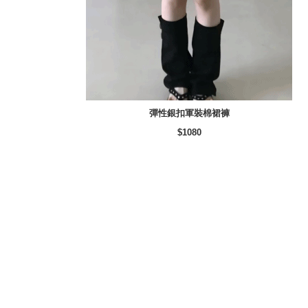
彈性銀扣軍裝棉裙褲
$1080