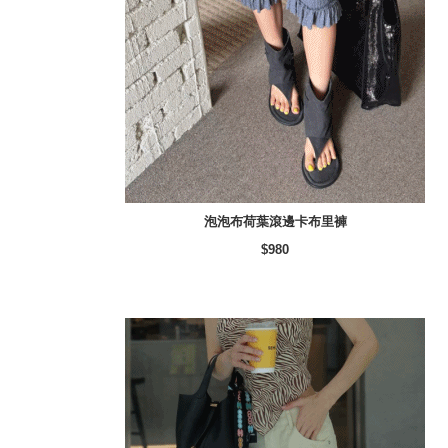
泡泡布荷葉滾邊卡布里褲
$980