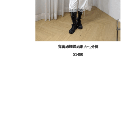
寬蕾絲蝴蝶結緞面七分褲
$1480