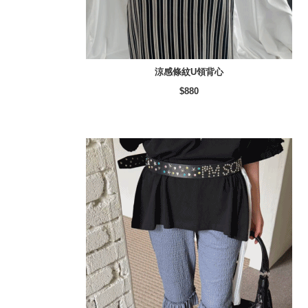
涼感條紋U領背心
$880