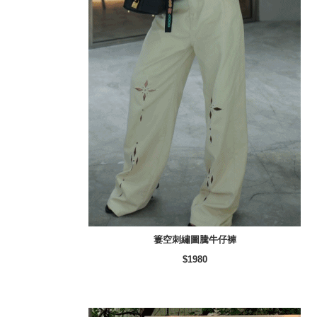
簍空刺繡圖騰牛仔褲
$1980