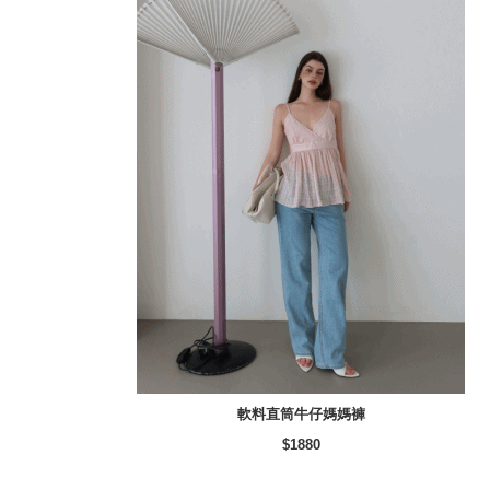
軟料直筒牛仔媽媽褲
$1880