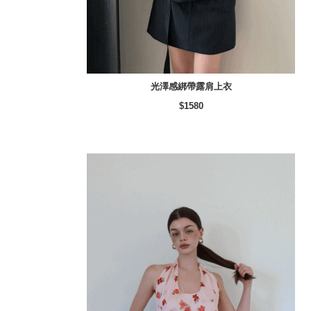
光澤感綁帶露肩上衣
$1580