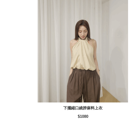
下擺縮口繞脖麻料上衣
$1080