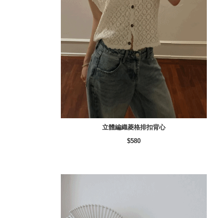
立體編織菱格排扣背心
$580