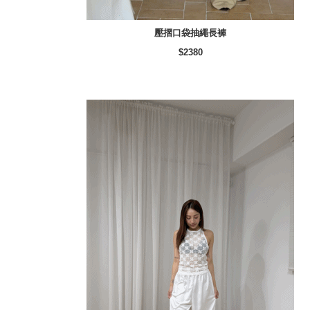
壓摺口袋抽繩長褲
$2380