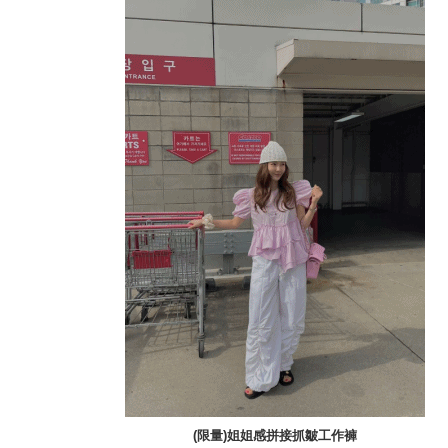
(限量)姐姐感拼接抓皺工作褲