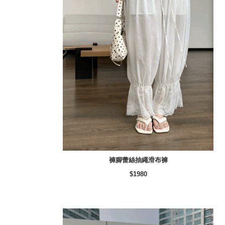
褲腳蕾絲抽繩滑布褲
$1980