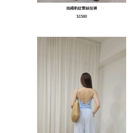
抽繩豹紋蕾絲短褲
$1580