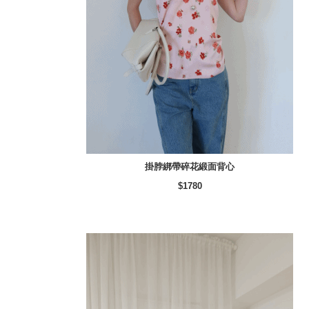
掛脖綁帶碎花緞面背心
$1780