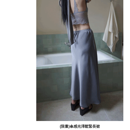
(限量)傘感光澤鬆緊長裙