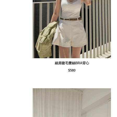
細肩睫毛蕾絲BRA背心
$580