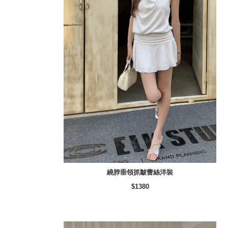
繞脖垂領抓皺蕾絲洋裝
$1380