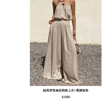
細肩穿珠傘狀棉麻上衣+寬褲套裝
$1580