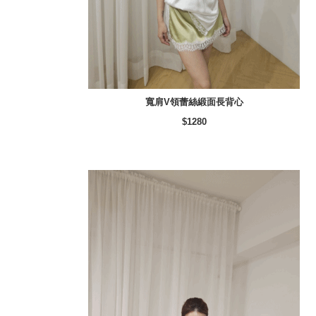
寬肩V領蕾絲緞面長背心
$1280