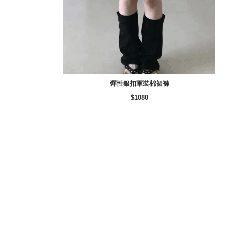
彈性銀扣軍裝棉裙褲
$1080