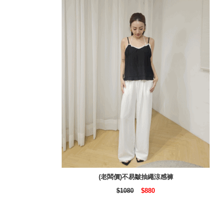
(老闆價)不易皺抽繩涼感褲
$1080
$880