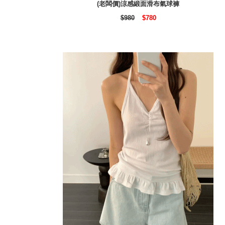
(老闆價)涼感緞面滑布氣球褲
$980
$780