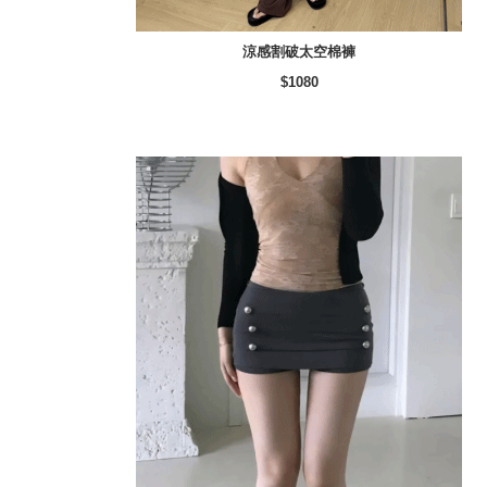
涼感割破太空棉褲
$1080