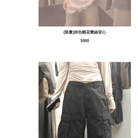
(限量)拼色雕花蕾絲背心
$980