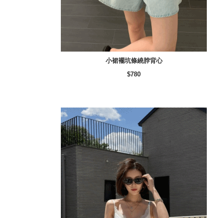
小裙襬坑條繞脖背心
$780