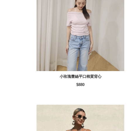
小玫瑰蕾絲平口棉質背心
$880