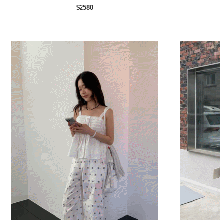
$2580