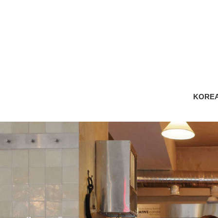
KOREA