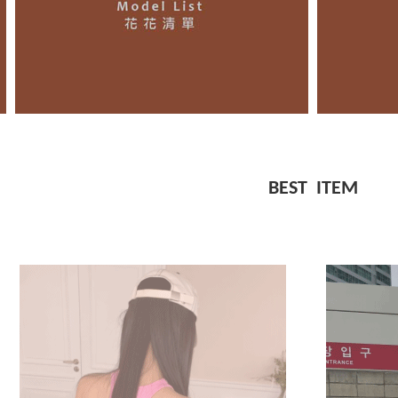
BEST
ITEM