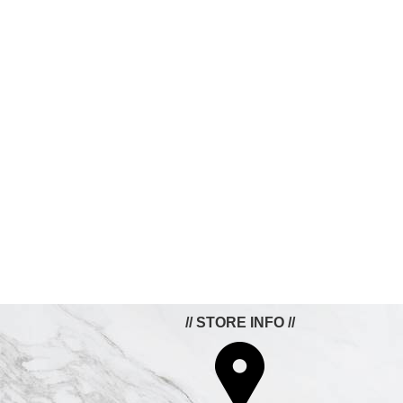
// STORE INFO //