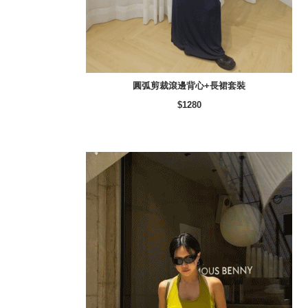
圓弧剪裁滾邊背心+長裙套裝
$1280