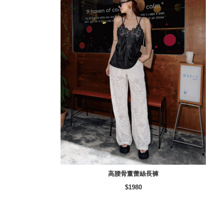
高腰骨董蕾絲長褲
$1980