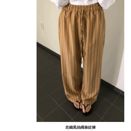
老錢風抽繩條紋褲