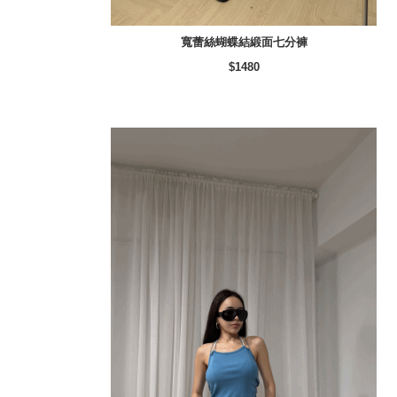
寬蕾絲蝴蝶結緞面七分褲
$1480