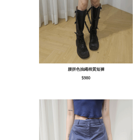
腰拼色抽繩棉質短褲
$980