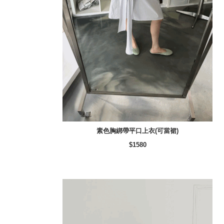
素色胸綁帶平口上衣(可當裙)
$1580