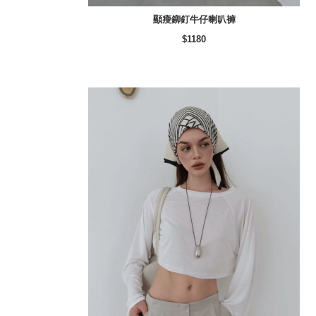
顯瘦鉚釘牛仔喇叭褲
$1180