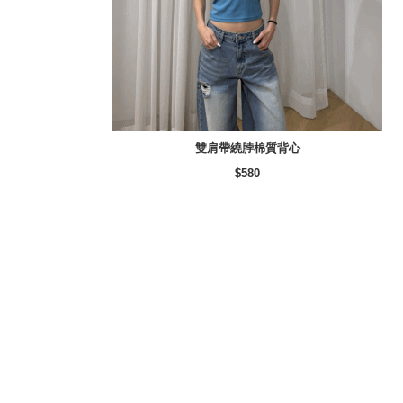
雙肩帶繞脖棉質背心
$580