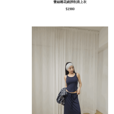
蕾絲雕花繞脖削肩上衣
$1980