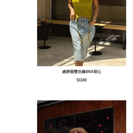
繞脖垂墜坑條BRA背心
$1180