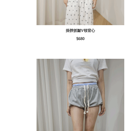
掛脖抓皺V領背心
$680