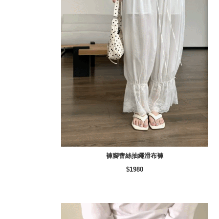
褲腳蕾絲抽繩滑布褲
$1980