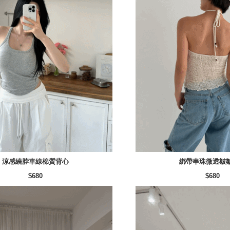
涼感繞脖車線棉質背心
綁帶串珠微透皺
$680
$680