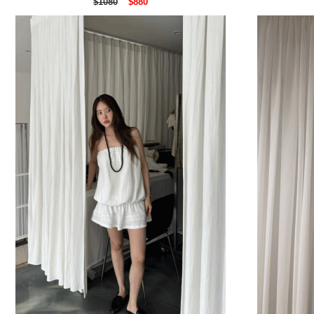
$1080
$880