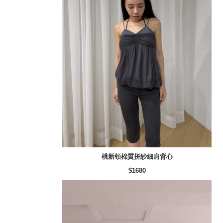
桃新領棉質拼紗細肩背心
$1680