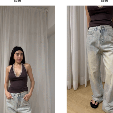
$580
$980