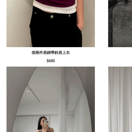
假兩件肩綁帶斜肩上衣
$680