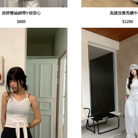
掛脖蕾絲綁帶V領背心
高腰洗舊亮鑽牛
$880
$1280