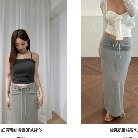
細肩蕾絲棉質BRA背心
抽繩抓皺棉質包