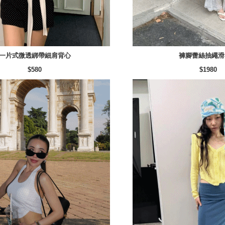
一片式微透綁帶細肩背心
褲腳蕾絲抽繩滑
$580
$1980