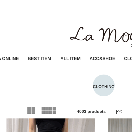
 ONLINE
BEST ITEM
ALL ITEM
ACC&SHOE
CL
TOP//上衣
ALL ITEM // 
ME
特
T
CLOTHING
BOTTOM//褲裙
7/20 L261
L
DRESS//洋裝、
7/21 L261
F
COAT//外套
7/22 L2612
BIKINI//泳衣
7/23 L261
4003 products
|<<
UNDERWEAR
7/27 L2612 選
7/28 L2612 選