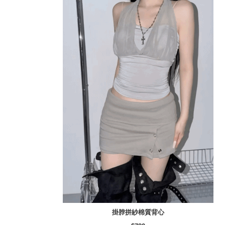
掛脖拼紗棉質背心