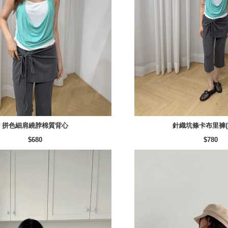
拼色細肩繞脖棉質背心
針織坑條卡布里褲(
$680
$780