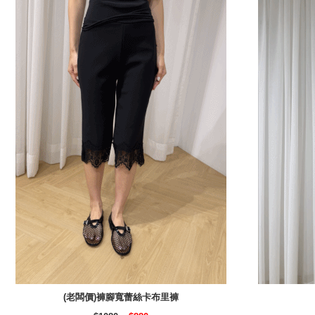
(老闆價)褲腳寬蕾絲卡布里褲