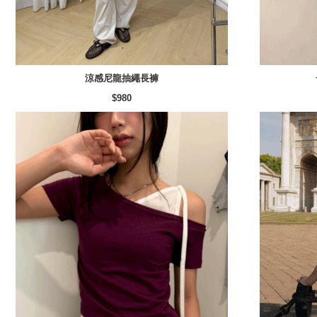
涼感尼龍抽繩長褲
$980