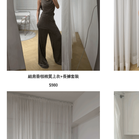
細肩垂領棉質上衣+長褲套裝
$980