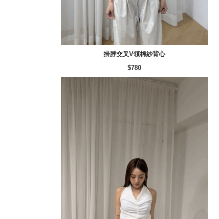
掛脖交叉V領棉紗背心
$780