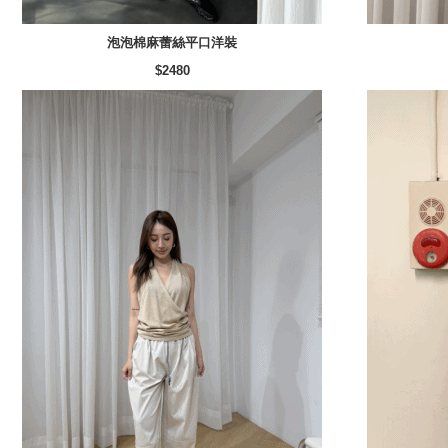
泡泡棉麻蕾絲平口洋裝
$2480