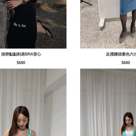
掛脖點點削肩BRA背心
反摺腰頭素色六
$680
$680