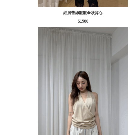
細肩蕾絲皺皺傘狀背心
$1580