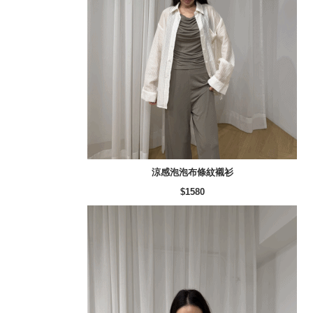
涼感泡泡布條紋襯衫
$1580