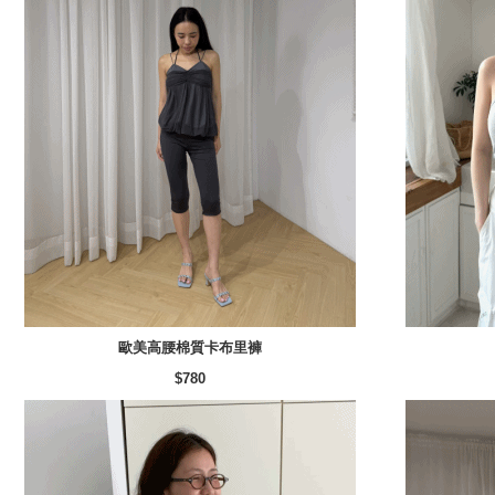
歐美高腰棉質卡布里褲
$780