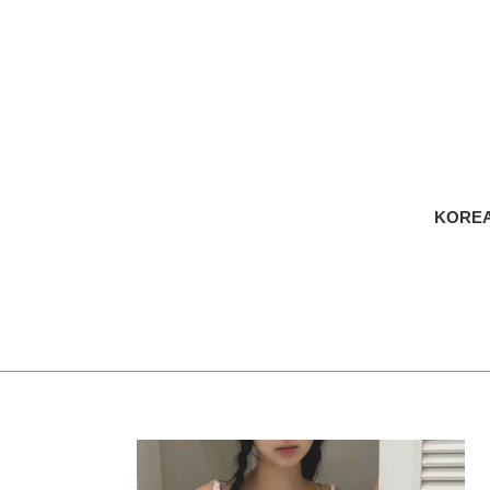
KOREA