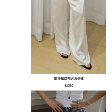
歐美風口帶緞面長褲
$1380