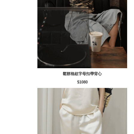
鬆餅格紋字母扣帶背心
$1080