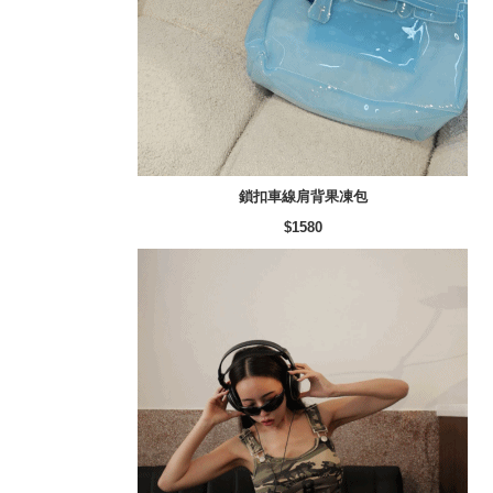
鎖扣車線肩背果凍包
$1580