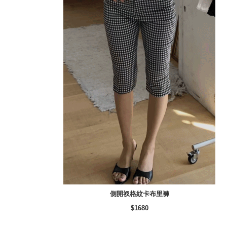
側開衩格紋卡布里褲
$1680