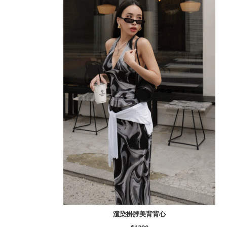
渲染掛脖美背背心