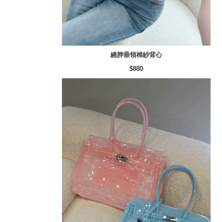
繞脖垂領棉紗背心
$880